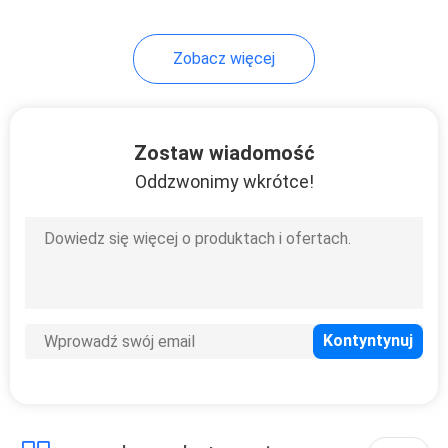
73
Zobacz więcej
Torba z folii
aluminiowej
Zostaw wiadomość
Oddzwonimy wkrótce!
15
worek do
pakowania warzyw