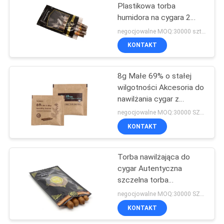
Plastikowa torba
humidora na cygara 2
20
przegródki
negocjowalne MOQ:30000 sztuk
Torba na szelkach w
KONTAKT
pudełku
8g Małe 69% o stałej
wilgotności Akcesoria do
nawilżania cygar z
humidorem
negocjowalne MOQ:30000 SZTUK
KONTAKT
46
Etui na karty
Torba nawilżająca do
cygar Autentyczna
kolekcjonerskie
szczelna torba
nawilżająca 69% torba
negocjowalne MOQ:30000 SZTUK
nawilżająca do wilgoci
KONTAKT