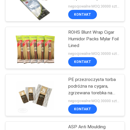
negocjowalne MOQ:30000 sztuk
KONTAKT
22
Wstępnie zwinięte
ROHS Blunt Wrap Cigar
Humidor Packs Mylar Foil
szyszki
Lined
negocjowalne MOQ:30000 sztuk
KONTAKT
PE przezroczysta torba
19
podróżna na cygara,
Cygaro Humidor
zgrzewana torebka na
cygara
negocjowalne MOQ:30000 sztuk
Torba
KONTAKT
ASP Anti Moulding