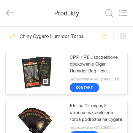
Dongguan
Auspicious
Industrial
Produkty
Co.,
Ltd.
All
Rights
DOM
Reserved.
65
Developed
Chiny Cygaro Humidor Torba
by
Worek foliowy do
ECER
PRODUKTY
pakowania
OPP / PE Uszczelnione
opakowanie Cigar
POKAZ
Humidor Bag Hole
VR
Dia8mm Z okienkiem
negocjowalne MOQ:10000 sztuk
KONTAKT
106
O
Torba do pakowania
Etui na 12 cygar, 3-
NAS
stronna uszczelniona
k
torba podróżna na cygara
WYCIECZKA
negocjowalne MOQ:30000 sztuk