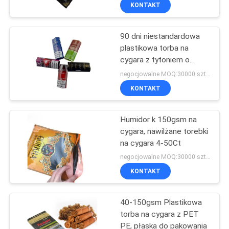
PO
KONTAKT
FABRYCE
90 dni niestandardowa
48
plastikowa torba na
KONTROLA
cygara z tytoniem o
Torby izolowane na
JAKOŚCI
grubości 40-150 g / m2
negocjowalne MOQ:30000 sztuk
gorąco i zimno
KONTAKT
SITEMAP
Humidor k 150gsm na
cygara, nawilżane torebki
PRIVACY
na cygara 4-50Ct
44
POLICY
negocjowalne MOQ:30000 sztuk
Biodegradowalna
KONTAKT
torba do pakowania
40-150gsm Plastikowa
torba na cygara z PET
PE, płaska do pakowania